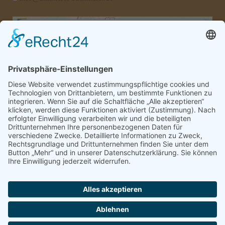
Wir benötigen Ihre Zustimmung, um den
Google Maps-Service zu laden!
Wir verwenden einen Service eines Drittanbieters,
um Karteninhalte einzubetten. Dieser Service kann
Daten zu Ihren Aktivitäten sammeln. Bitte lesen
Sie die Details durch und stimmen Sie der
Nutzung des Service zu, um diese Karte
anzuzeigen.
Mehr Informationen
Akzeptieren
powered by
Usercentrics Consent Management
Platform
&
eRecht24
Impressum
|